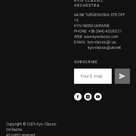
KYIV CLASSIC
ORCHESTRA
64/68 TURGENIVSKA STR OFF
13
KYIV 04050 UKRAINE
PHONE: +38 (044) 453 83 21
WEB:
www.kyivclassic.com
E-MAIL: kyiv-classic@i.ua,
...............
kyiv-classic@ukr.net
SUBSCRIBE
Copyright © 2025 Kyiv Classic
Orchestra.
All rights reserved.