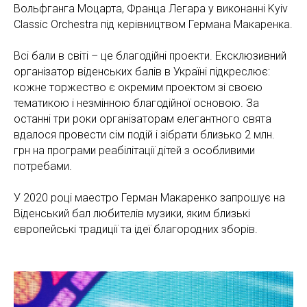
Вольфганга Моцарта, Франца Легара у виконанні Kyiv
Classic Orchestra під керівництвом Германа Макаренка.
Всі бали в світі – це благодійні проекти. Ексклюзивний
організатор віденських балів в Україні підкреслює:
кожне торжество є окремим проектом зі своєю
тематикою і незмінною благодійної основою. За
останні три роки організаторам елегантного свята
вдалося провести сім подій і зібрати близько 2 млн.
грн на програми реабілітації дітей з особливими
потребами.
У 2020 році маестро Герман Макаренко запрошує на
Віденський бал любителів музики, яким близькі
європейські традиції та ідеї благородних зборів.