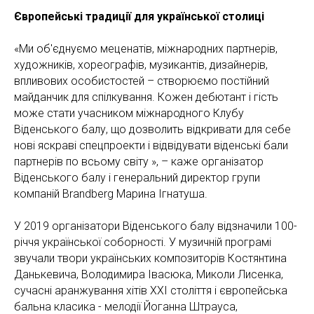
Європейські традиції для української столиці
«Ми об'єднуємо меценатів, міжнародних партнерів,
художників, хореографів, музикантів, дизайнерів,
впливових особистостей – створюємо постійний
майданчик для спілкування. Кожен дебютант і гість
може стати учасником міжнародного Клубу
Віденського балу, що дозволить відкривати для себе
нові яскраві спецпроекти і відвідувати віденські бали
партнерів по всьому світу », – каже організатор
Віденського балу і генеральний директор групи
компаній Brandberg Марина Ігнатуша.
У 2019 організатори Віденського балу відзначили 100-
річчя української соборності. У музичній програмі
звучали твори українських композиторів Костянтина
Данькевича, Володимира Івасюка, Миколи Лисенка,
сучасні аранжування хітів ХХІ століття і європейська
бальна класика - мелодії Йоганна Штрауса,